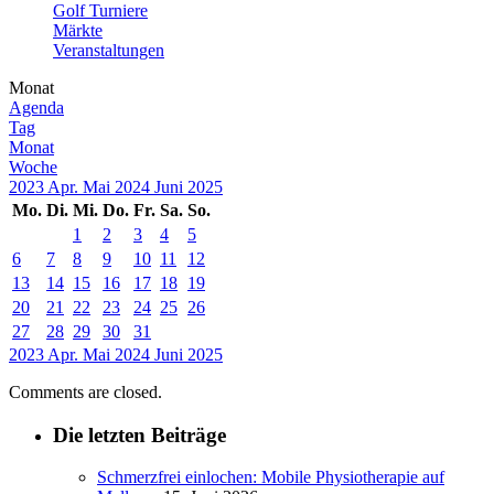
Golf Turniere
Märkte
Veranstaltungen
Monat
Agenda
Tag
Monat
Woche
2023
Apr.
Mai 2024
Juni
2025
Mo.
Di.
Mi.
Do.
Fr.
Sa.
So.
1
2
3
4
5
6
7
8
9
10
11
12
13
14
15
16
17
18
19
20
21
22
23
24
25
26
27
28
29
30
31
2023
Apr.
Mai 2024
Juni
2025
Comments are closed.
Die letzten Beiträge
Schmerzfrei einlochen: Mobile Physiotherapie auf