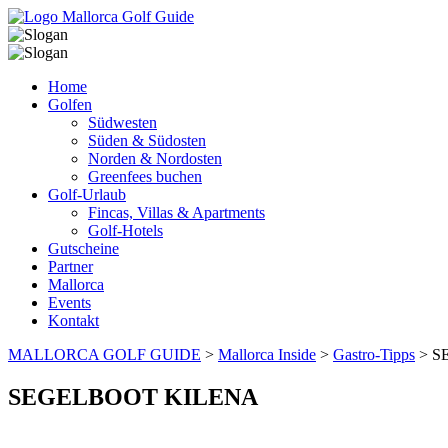
Home
Golfen
Südwesten
Süden & Südosten
Norden & Nordosten
Greenfees buchen
Golf-Urlaub
Fincas, Villas & Apartments
Golf-Hotels
Gutscheine
Partner
Mallorca
Events
Kontakt
MALLORCA GOLF GUIDE
>
Mallorca Inside
>
Gastro-Tipps
>
S
SEGELBOOT KILENA