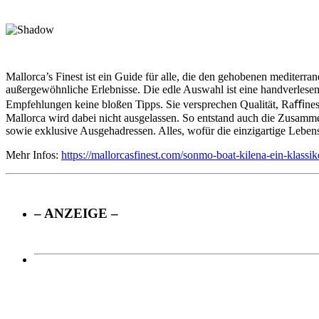
Mallorca’s Finest ist ein Guide für alle, die den gehobenen mediter
außergewöhnliche Erlebnisse. Die edle Auswahl ist eine handverlesene
Empfehlungen keine bloßen Tipps. Sie versprechen Qualität, Raﬃnesse,
Mallorca wird dabei nicht ausgelassen. So entstand auch die Zusammen
sowie exklusive Ausgehadressen. Alles, wofür die einzigartige Lebensq
Mehr Infos:
https://mallorcasfinest.com/sonmo-boat-kilena-ein-klassik
– ANZEIGE –