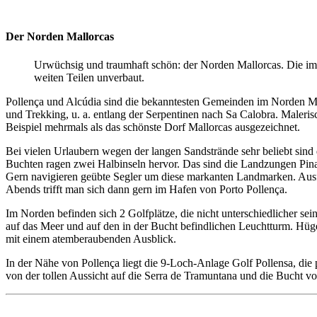
Der Norden Mallorcas
Urwüchsig und traumhaft schön: der Norden Mallorcas. Die im 
weiten Teilen unverbaut.
Pollença und Alcúdia sind die bekanntesten Gemeinden im Norden Mal
und Trekking, u. a. entlang der Serpentinen nach Sa Calobra. Maler
Beispiel mehrmals als das schönste Dorf Mallorcas ausgezeichnet.
Bei vielen Urlaubern wegen der langen Sandstrände sehr beliebt sind
Buchten ragen zwei Halbinseln hervor. Das sind die Landzungen Pina u
Gern navigieren geübte Segler um diese markanten Landmarken. Aus
Abends trifft man sich dann gern im Hafen von Porto Pollença.
Im Norden befinden sich 2 Golfplätze, die nicht unterschiedlicher se
auf das Meer und auf den in der Bucht befindlichen Leuchtturm. Hügel
mit einem atemberaubenden Ausblick.
In der Nähe von Pollença liegt die 9-Loch-Anlage Golf Pollensa, die 
von der tollen Aussicht auf die Serra de Tramuntana und die Bucht v