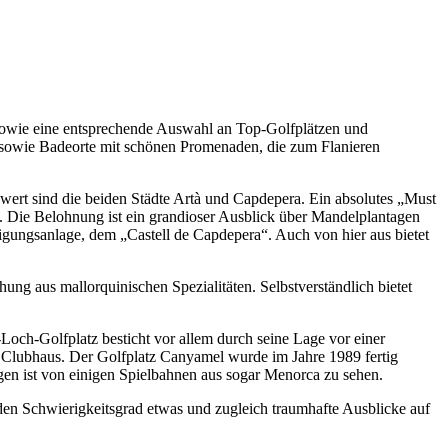
 sowie eine entsprechende Auswahl an Top-Golfplätzen und
tà sowie Badeorte mit schönen Promenaden, die zum Flanieren
wert sind die beiden Städte Artà und Capdepera. Ein absolutes „Must
n. Die Belohnung ist ein grandioser Ausblick über Mandelplantagen
tigungsanlage, dem „Castell de Capdepera“. Auch von hier aus bietet
hung aus mallorquinischen Spezialitäten. Selbstverständlich bietet
-Loch-Golfplatz besticht vor allem durch seine Lage vor einer
ute Clubhaus. Der Golfplatz Canyamel wurde im Jahre 1989 fertig
agen ist von einigen Spielbahnen aus sogar Menorca zu sehen.
den Schwierigkeitsgrad etwas und zugleich traumhafte Ausblicke auf