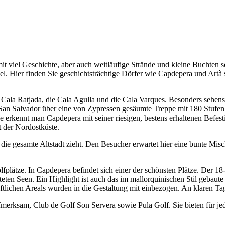
t viel Geschichte, aber auch weitläufige Strände und kleine Buchten
sel. Hier finden Sie geschichtsträchtige Dörfer wie Capdepera und Ar
 Cala Ratjada, die Cala Agulla und die Cala Varques. Besonders sehens
e San Salvador über eine von Zypressen gesäumte Treppe mit 180 Stufe
e erkennt man Capdepera mit seiner riesigen, bestens erhaltenen Befes
t der Nordostküste.
 die gesamte Altstadt zieht. Den Besucher erwartet hier eine bunte Misc
lfplätze. In Capdepera befindet sich einer der schönsten Plätze. Der 18
etteten Seen. Ein Highlight ist auch das im mallorquinischen Stil geba
aftlichen Areals wurden in die Gestaltung mit einbezogen. An klaren T
merksam, Club de Golf Son Servera sowie Pula Golf. Sie bieten für je