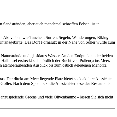
 Sandstränden, aber auch manchmal schroffen Felsen, ist in
che Aktivitäten wie Tauchen, Surfen, Segeln, Wanderungen, Biking
muntanagebirge. Das Dorf Fornalutx in der Nähe von Sóller wurde zum
ge Naturstrände und glasklares Wasser. An den Endpunkten der beiden
Halbinsel erstreckt sich nördlich der Bucht von Pollença ins Meer.
n atemberaubenden Ausblick bis zum östlich gelegenen Menorca.
pas. Der direkt am Meer liegende Platz bietet spektakuläre Aussichten
Golfer. Nach dem Spiel lockt die Aussichtsterrasse des Restaurants
r anzuspielende Greens und viele Olivenbäume – lassen Sie sich nicht