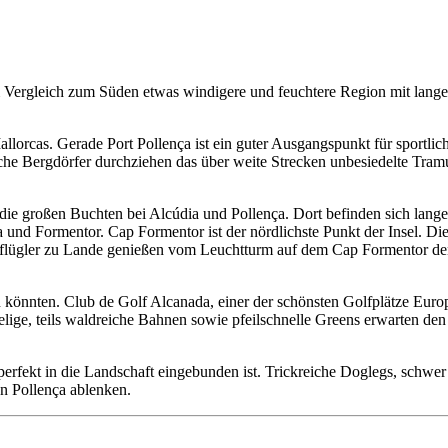
Vergleich zum Süden etwas windigere und feuchtere Region mit langen
lorcas. Gerade Port Pollença ist ein guter Ausgangspunkt für sportli
ische Bergdörfer durchziehen das über weite Strecken unbesiedelte Tra
 die großen Buchten bei Alcúdia und Pollença. Dort befinden sich lan
nd Formentor. Cap Formentor ist der nördlichste Punkt der Insel. Die 
flügler zu Lande genießen vom Leuchtturm auf dem Cap Formentor de
in könnten. Club de Golf Alcanada, einer der schönsten Golfplätze Euro
ige, teils waldreiche Bahnen sowie pfeilschnelle Greens erwarten den 
perfekt in die Landschaft eingebunden ist. Trickreiche Doglegs, schwe
on Pollença ablenken.