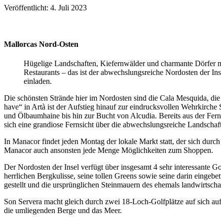
Veröffentlicht: 4. Juli 2023
Mallorcas Nord-Osten
Hügelige Landschaften, Kiefernwälder und charmante Dörfer mi
Restaurants – das ist der abwechslungsreiche Nordosten der In
einladen.
Die schönsten Strände hier im Nordosten sind die Cala Mesquida, die
have“ in Artà ist der Aufstieg hinauf zur eindrucksvollen Wehrkirch
und Ölbaumhaine bis hin zur Bucht von Alcudia. Bereits aus der Fern
sich eine grandiose Fernsicht über die abwechslungsreiche Landschaf
In Manacor findet jeden Montag der lokale Markt statt, der sich durch
Manacor auch ansonsten jede Menge Möglichkeiten zum Shoppen.
Der Nordosten der Insel verfügt über insgesamt 4 sehr interessante Go
herrlichen Bergkulisse, seine tollen Greens sowie seine darin eingeb
gestellt und die ursprünglichen Steinmauern des ehemals landwirtsch
Son Servera macht gleich durch zwei 18-Loch-Golfplätze auf sich auf
die umliegenden Berge und das Meer.