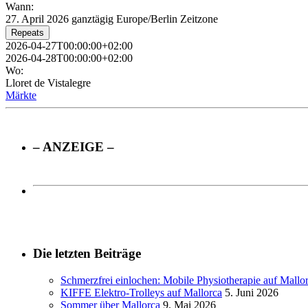
Wann:
27. April 2026
ganztägig
Europe/Berlin Zeitzone
Repeats
2026-04-27T00:00:00+02:00
2026-04-28T00:00:00+02:00
Wo:
Lloret de Vistalegre
Märkte
– ANZEIGE –
Die letzten Beiträge
Schmerzfrei einlochen: Mobile Physiotherapie auf Mallo
KIFFE Elektro-Trolleys auf Mallorca
5. Juni 2026
Sommer über Mallorca
9. Mai 2026