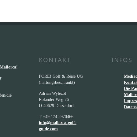
KONTAKT
INFOS
 Mallorca!
FORE! Golf & Reise UG
Media
r
(haftungsbeschränkt)
Kontak
Die Pa
Adrian Wylezol
Mallor
den/die
Rolander Weg 76
Impre
D-40629 Düsseldorf
Datens
T +49 174 2970466
info@mallorca-golf-
guide.com